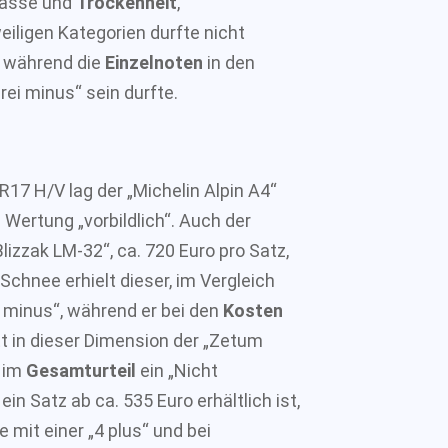
 Nässe und
Trockenheit
,
iligen Kategorien durfte nicht
, während die
Einzelnoten
in den
rei minus“ sein durfte.
17 H/V lag der „Michelin Alpin A4“
e Wertung „vorbildlich“. Auch der
Blizzak LM-32“, ca. 720 Euro pro Satz,
 Schnee erhielt dieser, im Vergleich
1 minus“, während er bei den
Kosten
t in dieser Dimension der „Zetum
t im
Gesamturteil
ein „Nicht
in Satz ab ca. 535 Euro erhältlich ist,
e mit einer „4 plus“ und bei