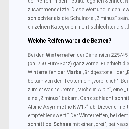
der Reifen, in den Testkategorien Schnee,
zusammensetzte. Diese Wertung in den jewe
schlechter als die Schulnote „2 minus“ sein
einzelnen Kategorien nicht schlechter als „d
Welche Reifen waren die Besten?
Bei den
Winterreifen
der Dimension 225/45 R
(ca. 750 Euro/Satz) ganz vorne. Er erhielt di
Winterreifen der
Marke
„Bridgestone“, der „
bekam von den Testern ein „vorbildlich“. Bei
zum etwas teureren „Michelin Alpin“, eine „
eine „2 minus“ bekam. Ganz schlecht schnit
Alpine Asymmetric KW17“ ab. Dieser erhiel
empfehlenswert.“ Der Winterreifen, bei dem e
schnitt bei
Schnee
mit einer „drei“, bei Näss