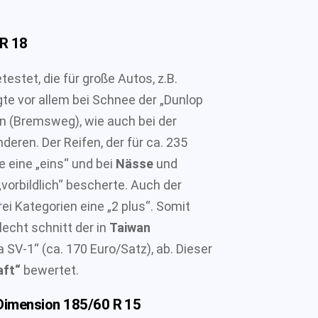
 R 18
estet, die für große Autos, z.B.
te vor allem bei Schnee der „Dunlop
n (Bremsweg), wie auch bei der
deren. Der Reifen, der für ca. 235
 eine „eins“ und bei
Nässe
und
„vorbildlich“ bescherte. Auch der
 drei Kategorien eine „2 plus“. Somit
lecht schnitt der in
Taiwan
a SV-1“ (ca. 170 Euro/Satz), ab. Dieser
aft“
bewertet.
 Dimension 185/60 R 15