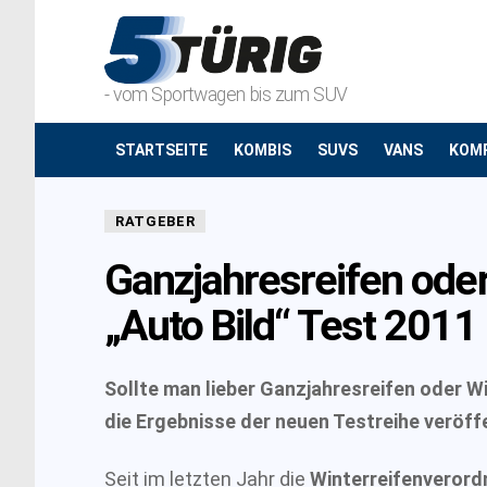
- vom Sportwagen bis zum SUV
STARTSEITE
KOMBIS
SUVS
VANS
KOM
RATGEBER
Ganzjahresreifen oder
„Auto Bild“ Test 2011
Sollte man lieber Ganzjahresreifen oder W
die Ergebnisse der neuen Testreihe veröff
Seit im letzten Jahr die
Winterreifenveror