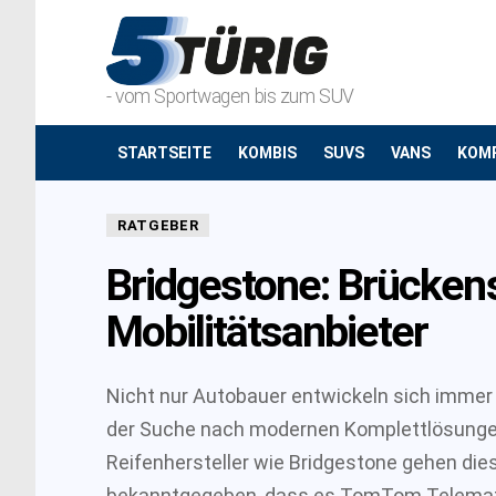
- vom Sportwagen bis zum SUV
STARTSEITE
KOMBIS
SUVS
VANS
KOM
RATGEBER
Bridgestone: Brücken
Mobilitätsanbieter
Nicht nur Autobauer entwickeln sich immer 
der Suche nach modernen Komplettlösungen
Reifenhersteller wie Bridgestone gehen di
bekanntgegeben, dass es TomTom Telemat