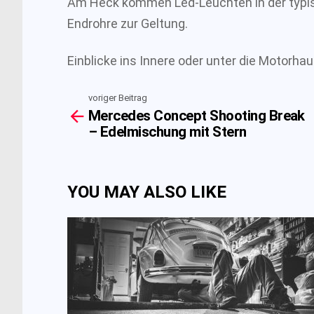
Am Heck kommen Led-Leuchten in der typis
Endrohre zur Geltung.
Einblicke ins Innere oder unter die Motorh
voriger Beitrag
See
Mercedes Concept Shooting Break
more
– Edelmischung mit Stern
YOU MAY ALSO LIKE