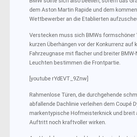
BMW sollte sich also beeilen, sofern das Gr
dem Aston Martin Rapide und dem kommend
Wettbewerber an die Etablierten aufzusch
Verstecken muss sich BMWs formschöner V
kurzen Überhängen vor der Konkurrenz auf k
Fahrzeugnase mit flacher und breiter BMW-
Leuchten bestimmen die Frontpartie.
[youtube rYdEVT_9Znw]
Rahmenlose Türen, die durchgehende schma
abfallende Dachlinie verleihen dem Coupé D
markentypische Hofmeisterknick und breit 
Auftritt noch kraftvoller wirken.