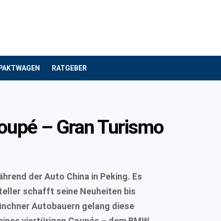
PAKTWAGEN
RATGEBER
upé – Gran Turismo
rend der Auto China in Peking. Es
eller schafft seine Neuheiten bis
ünchner Autobauern gelang diese
e eines viertürigen Coupés – dem BMW