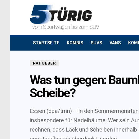
- vom Sportwagen bis zum SUV
STARTSEITE
KOMBIS
SUVS
VANS
KOM
RATGEBER
Was tun gegen: Baumh
Scheibe?
Essen (dpa/tmn) – In den Sommermonaten se
insbesondere für Nadelbäume. Wer sein Aut
rechnen, dass Lack und Scheiben innerhalb k
aus Harzflecken überdeckt werden.