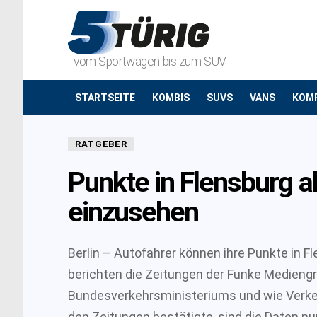
- vom Sportwagen bis zum SUV
STARTSEITE
KOMBIS
SUVS
VANS
KOM
RATGEBER
Punkte in Flensburg ab
einzusehen
Berlin – Autofahrer können ihre Punkte in Fl
berichten die Zeitungen der Funke Medieng
Bundesverkehrsministeriums und wie Verke
den Zeitungen bestätigte, sind die Daten nu