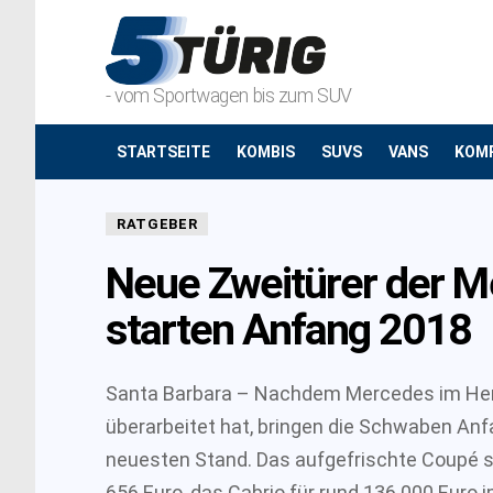
- vom Sportwagen bis zum SUV
STARTSEITE
KOMBIS
SUVS
VANS
KOM
RATGEBER
Neue Zweitürer der M
starten Anfang 2018
Santa Barbara – Nachdem Mercedes im Herb
überarbeitet hat, bringen die Schwaben Anf
neuesten Stand. Das aufgefrischte Coupé s
656 Euro, das Cabrio für rund 136 000 Euro im