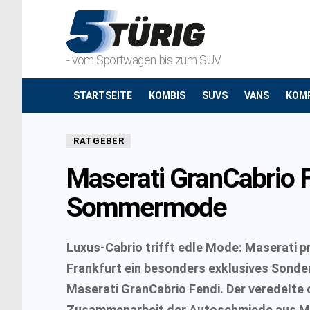
- vom Sportwagen bis zum SUV
STARTSEITE
KOMBIS
SUVS
VANS
KOM
RATGEBER
Maserati GranCabrio F
Sommermode
Luxus-Cabrio trifft edle Mode: Maserati pr
Frankfurt ein besonders exklusives Sonde
Maserati GranCabrio Fendi. Der veredelte o
Zusammenarbeit der Autoschmiede aus M