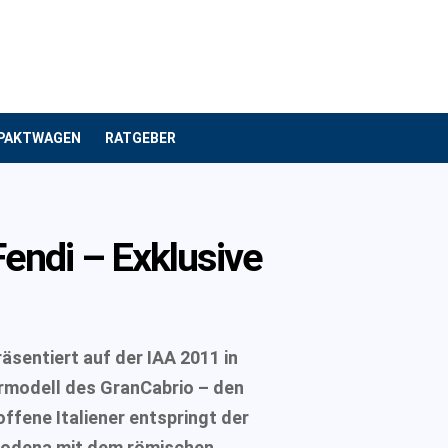
PAKTWAGEN
RATGEBER
endi – Exklusive
äsentiert auf der IAA 2011 in
rmodell des GranCabrio – den
ffene Italiener entspringt der
odena mit dem römischen