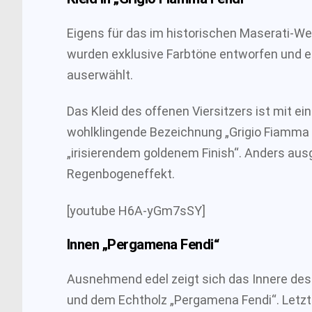
Eigens für das im historischen Maserati-W
wurden exklusive Farbtöne entworfen und e
auserwählt.
Das Kleid des offenen Viersitzers ist mit ei
wohlklingende Bezeichnung „Grigio Fiamma F
„irisierendem goldenem Finish“. Anders ausg
Regenbogeneffekt.
[youtube H6A-yGm7sSY]
Innen „Pergamena Fendi“
Ausnehmend edel zeigt sich das Innere de
und dem Echtholz „Pergamena Fendi“. Letz