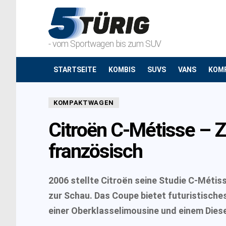
- vom Sportwagen bis zum SUV
STARTSEITE
KOMBIS
SUVS
VANS
KOM
KOMPAKTWAGEN
Citroën C-Métisse – Z
französisch
2006 stellte Citroën seine Studie C-Méti
zur Schau. Das Coupe bietet futuristisch
einer Oberklasselimousine und einem Diese