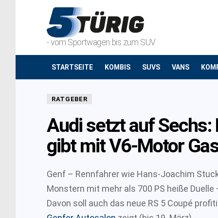
- vom Sportwagen bis zum SUV
STARTSEITE
KOMBIS
SUVS
VANS
KOM
RATGEBER
Audi setzt auf Sechs
gibt mit V6-Motor Ga
Genf – Rennfahrer wie Hans-Joachim Stuck u
Monstern mit mehr als 700 PS heiße Duelle –
Davon soll auch das neue RS 5 Coupé profit
Genfer Autosalon
zeigt (bis 19. März).