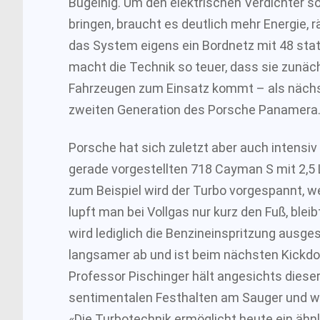
Bugelnig. Um den elektrischen Verdichter so
bringen, braucht es deutlich mehr Energie, 
das System eigens ein Bordnetz mit 48 statt
macht die Technik so teuer, dass sie zunäc
Fahrzeugen zum Einsatz kommt – als nächs
zweiten Generation des Porsche Panamera
Porsche hat sich zuletzt aber auch intensi
gerade vorgestellten 718 Cayman S mit 2,5
zum Beispiel wird der Turbo vorgespannt, we
lupft man bei Vollgas nur kurz den Fuß, blei
wird lediglich die Benzineinspritzung ausge
langsamer ab und ist beim nächsten Kickdo
Professor Pischinger hält angesichts dies
sentimentalen Festhalten am Sauger und w
«Die Turbotechnik ermöglicht heute ein ähn