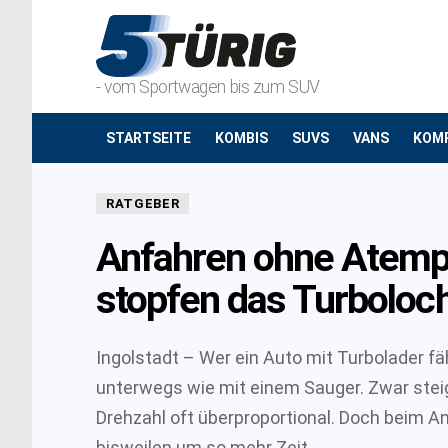
- vom Sportwagen bis zum SUV
STARTSEITE
KOMBIS
SUVS
VANS
KOM
RATGEBER
Anfahren ohne Atemp
stopfen das Turboloc
Ingolstadt – Wer ein Auto mit Turbolader fäh
unterwegs wie mit einem Sauger. Zwar stei
Drehzahl oft überproportional. Doch beim An
bisweilen um so mehr Zeit.