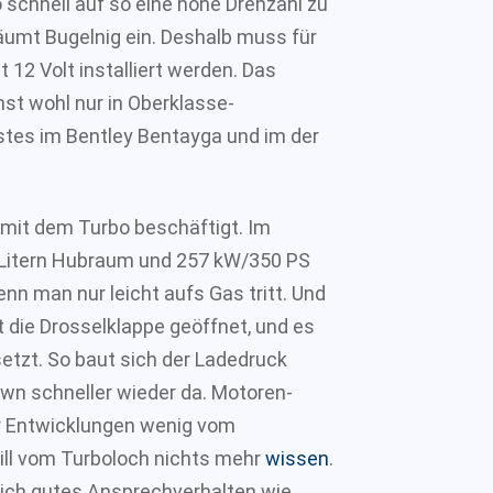
 schnell auf so eine hohe Drehzahl zu
räumt Bugelnig ein. Deshalb muss für
 12 Volt installiert werden. Das
hst wohl nur in Oberklasse-
tes im Bentley Bentayga und im der
.
v mit dem Turbo beschäftigt. Im
 Litern Hubraum und 257 kW/350 PS
nn man nur leicht aufs Gas tritt. Und
bt die Drosselklappe geöffnet, und es
setzt. So baut sich der Ladedruck
wn schneller wieder da. Motoren-
er Entwicklungen wenig vom
ill vom Turboloch nichts mehr
wissen
.
lich gutes Ansprechverhalten wie